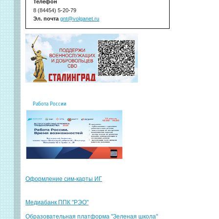
Телефон
8 (84454) 5-20-79
Эл. почта
gnt@volganet.ru
Работа России
Оформление сим-карты ИГ
Медиабанк ППК "РЭО"
Образовательная платформа "Зеленая школа"