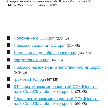
Студенческий спортивный клуб "Юность" - г
руппа в VK
https://vk.com/club227397601
Положение о ССК.pdf
(230 КБ)
Приказ о создании ССК.pdf
(214 КБ)
Лицензия на допобразование.pdf
(347 КБ)
свидетельство.pdf
(347 КБ)
Приказ о назначении ответственного лица.pdf
(579 КБ)
грамота ГТО.jpg
(467 КБ)
КТП спортивных мероприятий ССК Юность
на 2025-2026 учебный год.pdf
(1 678 КБ)
План спортивных мероприятий ССК Юность
на 2025-2026 учебный год.pdf
(1 092 КБ)