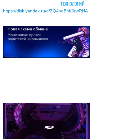
ТЕХНОЛОГИЙ.
https://disk.yandex.ru/d/ZQ4ndBnK6rwRHA