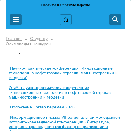
Перейти на полную версию
Главная
Студенту
→
→
Олимпиады и конкурсы
Научно-практическая конференция "Инновационные
технологии в нефтегазовой отрасли, машиностроении и
геодезии"
Отчёт научно-практической конференции
"инновационные технологии в нефтегазовой отрасли,
машиностроении и геодезии"
Положение "Ветер перемен 2026"
Информационное письмо VII региональной молодежной
историко-краеведческой конференции «Литература,
история и краеведение как фактор социализации и