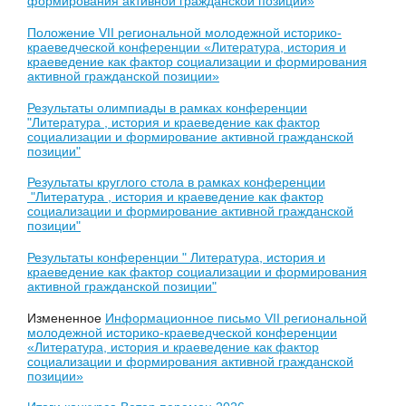
формирования активной гражданской позиции»
Положение VII региональной молодежной историко-
краеведческой конференции «Литература, история и
краеведение как фактор социализации и формирования
активной гражданской позиции»
Результаты олимпиады в рамках конференции
"Литература , история и краеведение как фактор
социализации и формирование активной гражданской
позиции"
Результаты круглого стола в рамках конференции
"Литература , история и краеведение как фактор
социализации и формирование активной гражданской
позиции"
Результаты конференции " Литература, история и
краеведение как фактор социализации и формирования
активной гражданской позиции"
Измененное
Информационное письмо VII региональной
молодежной историко-краеведческой конференции
«Литература, история и краеведение как фактор
социализации и формирования активной гражданской
позиции»