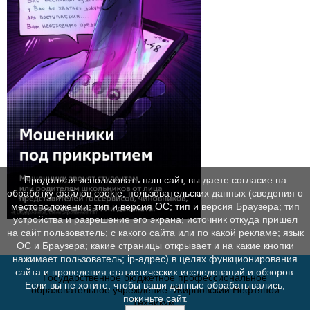
Продолжая использовать наш сайт, вы даете согласие на
обработку файлов cookie, пользовательских данных (сведения о
местоположении; тип и версия ОС; тип и версия Браузера; тип
устройства и разрешение его экрана; источник откуда пришел
на сайт пользователь; с какого сайта или по какой рекламе; язык
ОС и Браузера; какие страницы открывает и на какие кнопки
нажимает пользователь; ip-адрес) в целях функционирования
сайта и проведения статистических исследований и обзоров.
Государственное бюджетное профессиональное
Если вы не хотите, чтобы ваши данные обрабатывались,
образовательное учреждение "Жирновский Нефтяной
покиньте сайт.
Техникум"