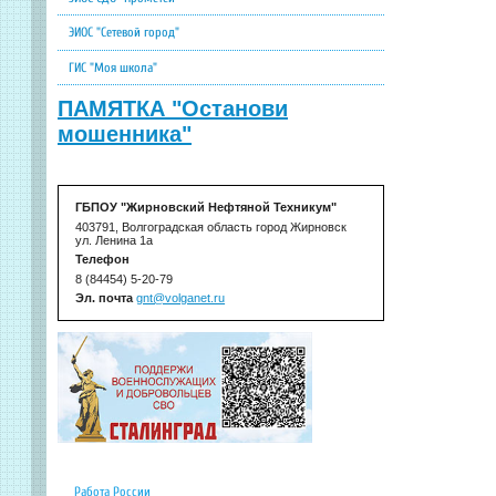
ЭИОС "Сетевой город"
ГИС "Моя школа"
ПАМЯТКА "Останови
мошенника"
ГБПОУ "Жирновский Нефтяной Техникум"
403791, Волгоградская область город Жирновск
ул. Ленина 1а
Телефон
8 (84454) 5-20-79
Эл. почта
gnt@volganet.ru
Работа России