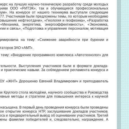
нкурс на лучшую научно-техническую разработку среди молодых
удники ООО «РИТЭК», так и обучающиеся профессиональных
кум». На конкурсе от нашего техникума выступали следующие
-377. Участникам были предложены темы, по которым необходимо
овышение нефтеотдачи», «Геология и геофизика», «Разработка
еханика, энергетика, энергоэффективность», «Экономика,
ии и связь», «Подготовка и управление персоналом, мотивация
димировича на тему: «Снижение аварийности при бурении и
итаторов ЗАО «АМТ».
тему: «Внедрение программного комплекса «Автотехнолог» для
ельности. Выступления участников были в формате доклада-
и практические навыки. За соблюдением регламента конкурса и
БПОУ «ЖНТ» Дорошенко Евгений Владимирович и преподаватель
 Круглого стола молодёжи, научного сообщества и Руководства
ивные методы и стратегии для повышения интереса к научной
насыщена. В первый день проведения конкурса были проведены
ое открытие конкурса НТР, заслушивание докладов участников.
рса и предварительный вывод об оценивании участников. Третий
чены фамилии победителей и, следовательно, награждение. А