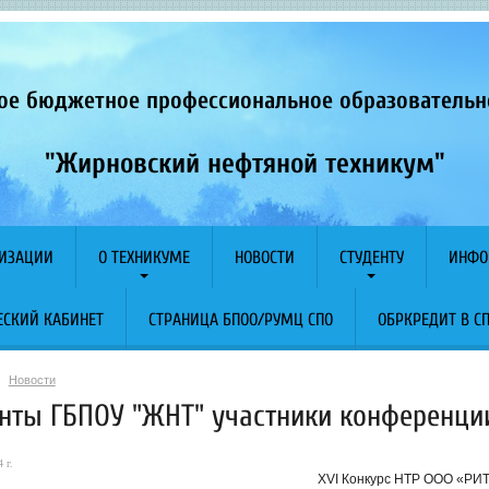
ое бюджетное профессиональное образователь
"Жирновский нефтяной техникум"
НИЗАЦИИ
О ТЕХНИКУМЕ
НОВОСТИ
СТУДЕНТУ
ИНФО
СКИЙ КАБИНЕТ
СТРАНИЦА БПОО/РУМЦ СПО
ОБРКРЕДИТ В С
Новости
енты ГБПОУ "ЖНТ" участники конференци
 г.
XVI Конкурс НТР ООО «РИ