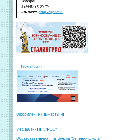
Телефон
8 (84454) 5-20-79
Эл. почта
gnt@volganet.ru
Работа России
Оформление сим-карты ИГ
Медиабанк ППК "РЭО"
Образовательная платформа "Зеленая школа"