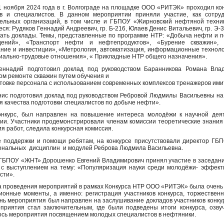
1 ноября 2024 года в г. Волгограде на площадке ООО «РИТЭК» проходил ко
ов и специалистов. В данном мероприятии приняли участие, как сотр
ельных организаций, в том числе и ГБПОУ «Жирновский нефтяной техни
ся: Рудяков Геннадий Андреевич, гр. Б-216, Юлаев Денис Витальевич, гр. Э
ать доклады. Темы, представленные по программе НТР: «Добыча нефти и п
дений», «Транспорт нефти и нефтепродуктов», «Бурение скважин», «М
ние и инвестиции», «Метрология, автоматизация, информационные технолог
циально-трудовые отношения», « Прикладные НТР общего назначения».
Геннадий подготовил доклад под руководством Баранникова Романа Вла
ом ремонте скважин путем обучения и
товке персонала с использованием современных комплексов тренажеров им
ис подготовил доклад под руководством Ребровой Людмилы Васильевны на 
 качества подготовки специалистов по добыче нефти».
нкурс, был направлен на повышение интереса молодёжи к научной деят
ии. Участники продемонстрировали членам комиссии теоретические знания 
я работ, следила конкурсная комиссия.
е поддержки и помощи ребятам, на конкурсе присутствовали директор Г
нальных дисциплин и модулей Реброва Людмила Васильевна.
ГБПОУ «ЖНТ» Дорошенко Евгений Владимирович принял участие в заседании
с выступлением на тему: «Популяризация науки среди молодёжи- эффект
сти».
 проведения мероприятий в рамках Конкурса НТР ООО «РИТЭК» была очень 
ионные моменты, а именно: регистрация участников конкурса, торжественн
нь мероприятия был направлен на заслушивание докладов участников конку
приятия стал заключительным, где были подведены итоги конкурса, озву
сь мероприятия посвящением молодых специалистов в нефтяники.