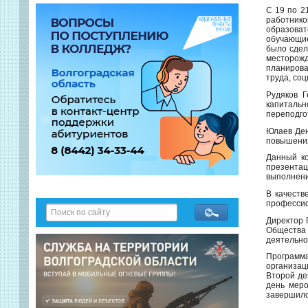
С 19 по 2
работник
образоват
обучающие
было сдел
месторож
планирова
труда, со
Рудяков 
капитальн
переподго
Юлаев Ден
повышения
Данный ко
презентац
выполнени
В качеств
профессио
Директор 
Общества 
деятельно
Программа
организац
Второй де
день меро
завершило