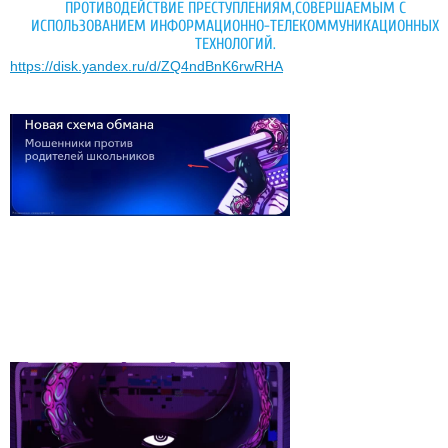
ПРОТИВОДЕЙСТВИЕ ПРЕСТУПЛЕНИЯМ,СОВЕРШАЕМЫМ С
ИСПОЛЬЗОВАНИЕМ ИНФОРМАЦИОННО-ТЕЛЕКОММУНИКАЦИОННЫХ
ТЕХНОЛОГИЙ.
https://disk.yandex.ru/d/ZQ4ndBnK6rwRHA