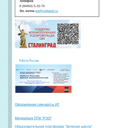
Телефон
8 (84454) 5-20-79
Эл. почта
gnt@volganet.ru
Работа России
Оформление сим-карты ИГ
Медиабанк ППК "РЭО"
Образовательная платформа "Зеленая школа"