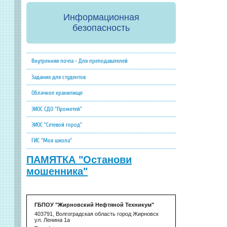
Информационная
безопасность
Внутренняя почта - Для преподавателей
Задания для студентов
Облачное хранилище
ЭИОС СДО "Прометей"
ЭИОС "Сетевой город"
ГИС "Моя школа"
ПАМЯТКА "Останови
мошенника"
ГБПОУ "Жирновский Нефтяной Техникум"
403791, Волгоградская область город Жирновск
ул. Ленина 1а