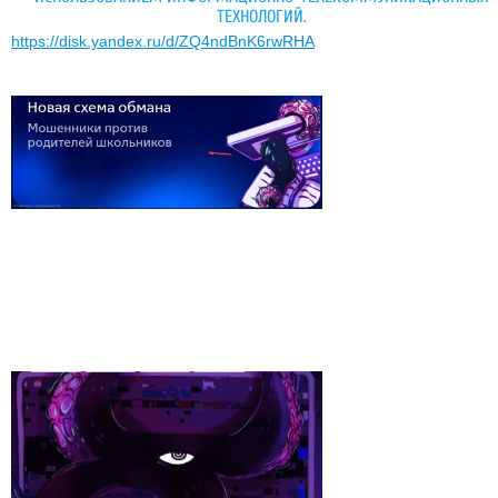
ТЕХНОЛОГИЙ.
https://disk.yandex.ru/d/ZQ4ndBnK6rwRHA