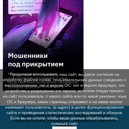
Продолжая использовать наш сайт, вы даете согласие на
обработку файлов cookie, пользовательских данных (сведения о
местоположении; тип и версия ОС; тип и версия Браузера; тип
устройства и разрешение его экрана; источник откуда пришел
на сайт пользователь; с какого сайта или по какой рекламе; язык
ОС и Браузера; какие страницы открывает и на какие кнопки
нажимает пользователь; ip-адрес) в целях функционирования
сайта и проведения статистических исследований и обзоров.
Государственное бюджетное профессиональное
Если вы не хотите, чтобы ваши данные обрабатывались,
образовательное учреждение "Жирновский Нефтяной
покиньте сайт.
Техникум"