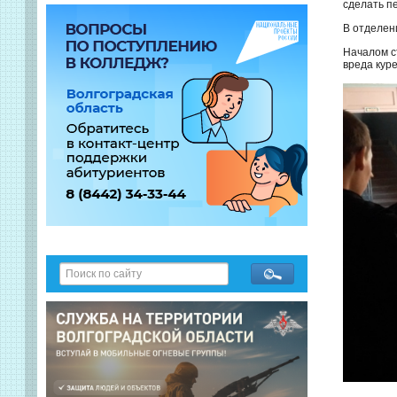
сделать п
В отделен
Началом с
вреда кур