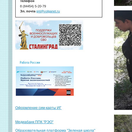
Телефон
8 (84454) 5-20-79
Эл. почта
gnt@volganet.ru
Работа России
Оформление сим-карты ИГ
Медиабанк ППК "РЭО"
Образовательная платформа "Зеленая школа"