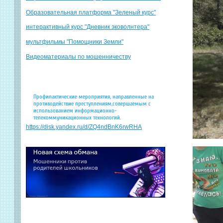
Образовательная платформа "Зеленый курс"
интерактивный курс "Дневник эковолнтера"
мультфильмы "Помощники Земли"
Видеоматериалы по мошенничеству
Профилактические мероприятия, направленные на
противодействие преступлениям,совершаемым с
использованием информационно-
телекоммуникационных технологий.
https://disk.yandex.ru/d/ZQ4ndBnK6rwRHA