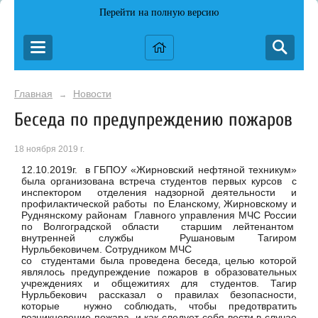
Перейти на полную версию
Главная
Новости
→
Беседа по предупреждению пожаров
18 ноября 2019 г.
12.10.2019г. в ГБПОУ «Жирновский нефтяной техникум»
была организована встреча студентов первых курсов с
инспектором отделения надзорной деятельности и
профилактической работы по Еланскому, Жирновскому и
Руднянскому районам Главного управления МЧС России
по Волгоградской области старшим лейтенантом
внутренней службы Рушановым Тагиром
Нурльбековичем. Сотрудником МЧС
со студентами была проведена беседа, целью которой
являлось предупреждение пожаров в образовательных
учреждениях и общежитиях для студентов. Тагир
Нурльбекович рассказал о правилах безопасности,
которые нужно соблюдать, чтобы предотвратить
возникновение пожара, и как следует себя вести в случае