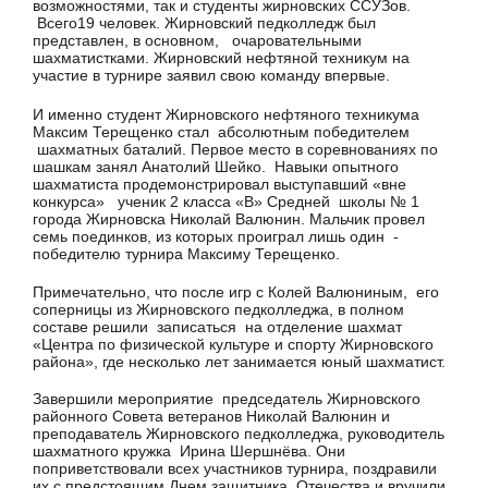
возможностями, так и студенты жирновских ССУЗов.
Всего19 человек. Жирновский педколледж был
представлен, в основном, очаровательными
шахматистками. Жирновский нефтяной техникум на
участие в турнире заявил свою команду впервые.
И именно студент Жирновского нефтяного техникума
Максим Терещенко стал абсолютным победителем
шахматных баталий. Первое место в соревнованиях по
шашкам занял Анатолий Шейко. Навыки опытного
шахматиста продемонстрировал выступавший «вне
конкурса» ученик 2 класса «В» Средней школы № 1
города Жирновска Николай Валюнин. Мальчик провел
семь поединков, из которых проиграл лишь один -
победителю турнира Максиму Терещенко.
Примечательно, что после игр с Колей Валюниным, его
соперницы из Жирновского педколледжа, в полном
составе решили записаться на отделение шахмат
«Центра по физической культуре и спорту Жирновского
района», где несколько лет занимается юный шахматист.
Завершили мероприятие председатель Жирновского
районного Совета ветеранов Николай Валюнин и
преподаватель Жирновского педколледжа, руководитель
шахматного кружка Ирина Шершнёва. Они
поприветствовали всех участников турнира, поздравили
их с предстоящим Днем защитника Отечества и вручили