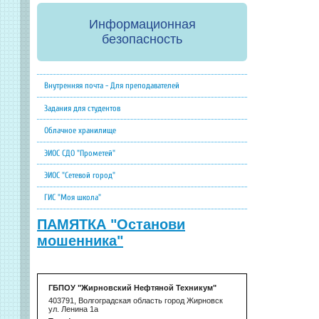
Информационная
безопасность
Внутренняя почта - Для преподавателей
Задания для студентов
Облачное хранилище
ЭИОС СДО "Прометей"
ЭИОС "Сетевой город"
ГИС "Моя школа"
ПАМЯТКА "Останови
мошенника"
ГБПОУ "Жирновский Нефтяной Техникум"
403791, Волгоградская область город Жирновск
ул. Ленина 1а