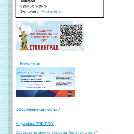
Телефон
8 (84454) 5-20-79
Эл. почта
gnt@volganet.ru
Работа России
Оформление сим-карты ИГ
Медиабанк ППК "РЭО"
Образовательная платформа "Зеленая школа"