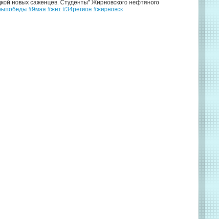
дкой новых саженцев. Студенты" Жирновского нефтяного
рыпобеды
#9мая
#жнт
#34регион
#жирновск