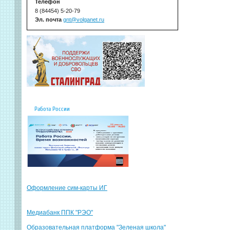
Телефон
8 (84454) 5-20-79
Эл. почта
gnt@volganet.ru
Работа России
Оформление сим-карты ИГ
Медиабанк ППК "РЭО"
Образовательная платформа "Зеленая школа"