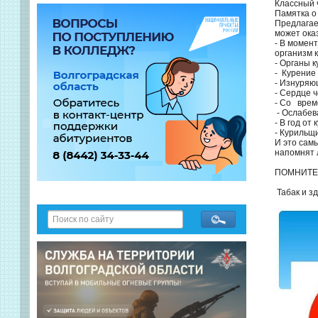
Классный 
Памятка о 
Предлагае
может ока
- В момен
организм 
- Органы 
- Курение
- Изнуряю
- Сердце 
- Со врем
- Ослабев
- В год от
- Курильщ
И это сам
напомнят 
ПОМНИТЕ
Табак и зд