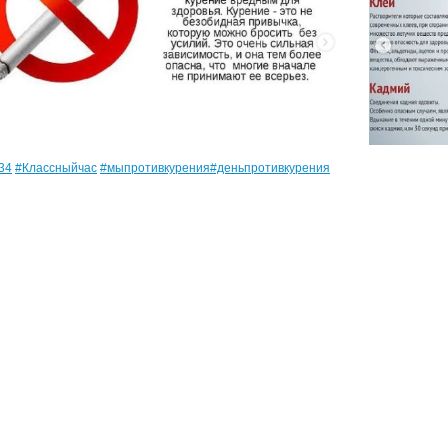
34
#Классныйчас
#мыпротивкурения
#деньпротивкурения