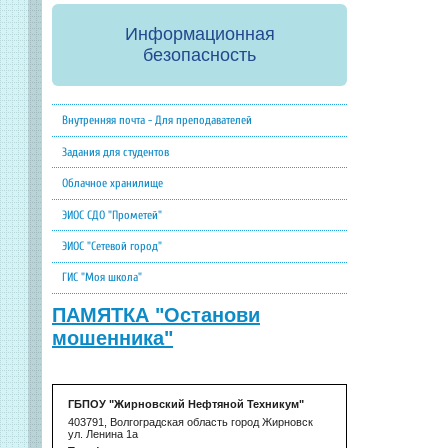
Информационная
безопасность
Внутренняя почта - Для преподавателей
Задания для студентов
Облачное хранилище
ЭИОС СДО "Прометей"
ЭИОС "Сетевой город"
ГИС "Моя школа"
ПАМЯТКА "Останови
мошенника"
ГБПОУ "Жирновский Нефтяной Техникум"
403791, Волгоградская область город Жирновск
ул. Ленина 1а