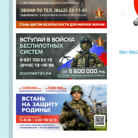
#жнт
#жнт