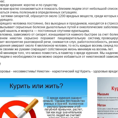
час.
вреде курения: коротко и по существу.
м вам кратко ознакомиться и показать близким людям этот небольшой список 
заться очень полезным в определенных ситуациях.
т затяжки сигаретой, образуется около 1200 вредных веществ, среди которых
курящего.
курящего человека постоянно, без выходных и праздников, находятся в стрес
 вызывает серьезные болезни дыхательных путей и онкологические заболева
щий кашель и мокрота — постоянные спутники курильщика.
человека, зависимого от сигарет, изнашивается намного быстрее за счет бол
енем никотин серьезно поражает пищеварительную систему, провоцируя
ает восприятие разговорной речи, снижается слух, работоспособность, резк
 курения умирают около 4 миллионов человек, то есть каждые восемь секунд п
ик своими же руками сокращает собственную жизнь минимум на восемь лет.
ый минимум того, что можно поместить в памятку о вреде курения. Мы надеемс
людям о необходимости как можно скорее избавиться от никотиновой зависим
!
оровье - несовместимы! Никотин - наркотический яд! Курить - здоровью вреди