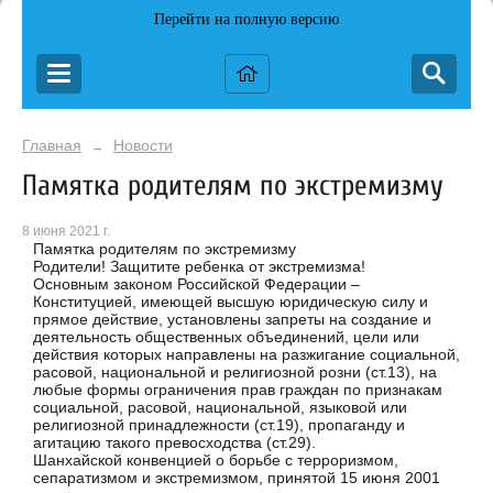
Перейти на полную версию
Главная
Новости
→
Памятка родителям по экстремизму
8 июня 2021 г.
Памятка родителям по экстремизму
Родители! Защитите ребенка от экстремизма!
Основным законом Российской Федерации –
Конституцией, имеющей высшую юридическую силу и
прямое действие, установлены запреты на создание и
деятельность общественных объединений, цели или
действия которых направлены на разжигание социальной,
расовой, национальной и религиозной розни (ст.13), на
любые формы ограничения прав граждан по признакам
социальной, расовой, национальной, языковой или
религиозной принадлежности (ст.19), пропаганду и
агитацию такого превосходства (ст.29).
Шанхайской конвенцией о борьбе с терроризмом,
сепаратизмом и экстремизмом, принятой 15 июня 2001