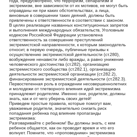
года, предусмотрено, что терроризм, сепаратизм и
экстремизм, вне зависимости от их мотивов, не могут быть
оправданы ни при каких обстоятельствах, а лица,
виновные в совершении таких деяний, должны быть
привлечены к ответственности в соответствии с законом.
В целях реализации названных конституционных запретов
и выполнения международных обязательств, Уголовным
кодексом Российской Федерации установлена
ответственность за совершение преступлений
экстремистской направленности, к которым законодатель
относит, в первую очередь, публичные призывы к
осуществлению экстремистской деятельности (ст.280),
возбуждение ненависти либо вражды, а равно унижение
человеческого достоинства (ст.282), организацию
экстремистского сообщества (ст.282.1), организацию
деятельности экстремистской организации (ст.282.2),
финансирование экстремистской деятельности (ст.282.3).
Первостепенная роль в ограждении несовершеннолетних
и молодежи от тлетворного влияния идей экстремизма
принадлежит родителям. Именно они, родители, должны
знать, как и от чего уберечь своих детей!
Приведем простые правила, которые помогут вам,
уважаемые родители, значительно снизить риск
попадания ребенка под влияние пропаганды
экстремизма:
Разговаривайте с ребенком! Вы должны знать, с кем
ребенок общается, как он проводит время и что его
волнует. Помните, что «проповедники» экстремизма