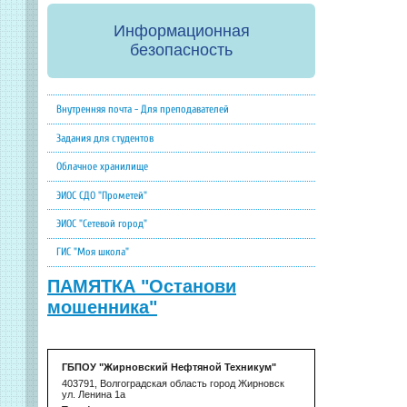
Информационная
безопасность
Внутренняя почта - Для преподавателей
Задания для студентов
Облачное хранилище
ЭИОС СДО "Прометей"
ЭИОС "Сетевой город"
ГИС "Моя школа"
ПАМЯТКА "Останови
мошенника"
ГБПОУ "Жирновский Нефтяной Техникум"
403791, Волгоградская область город Жирновск
ул. Ленина 1а