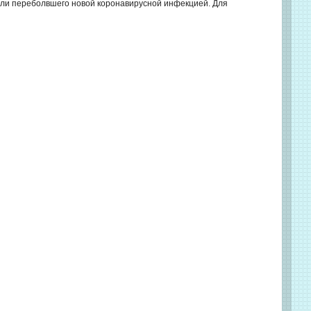
или переболвшего новой коронавирусной инфекцией. Для