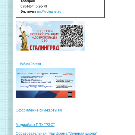
Телефон
8 (84454) 5-20-79
Эл. почта
gnt@volganet.ru
Работа России
Оформление сим-карты ИГ
Медиабанк ППК "РЭО"
Образовательная платформа "Зеленая школа"