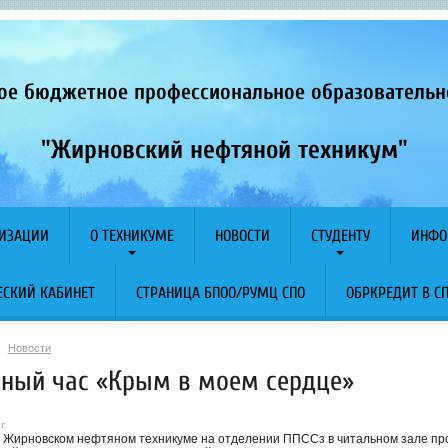
ое бюджетное профессиональное образователь
"Жирновский нефтяной техникум"
НИЗАЦИИ
О ТЕХНИКУМЕ
НОВОСТИ
СТУДЕНТУ
ИНФО
СКИЙ КАБИНЕТ
СТРАНИЦА БПОО/РУМЦ СПО
ОБРКРЕДИТ В С
Новости
сный час «Крым в моем сердце»
г.
в Жирновском нефтяном техникуме на отделении ППССз в читальном зале проше