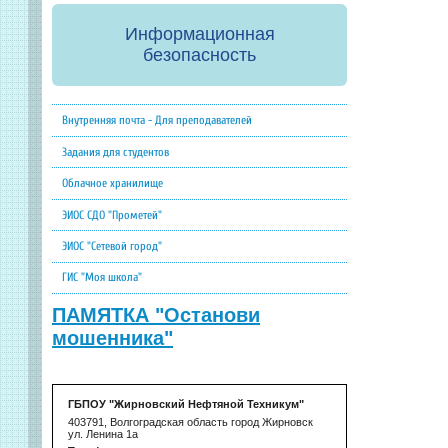
Информационная
безопасность
Внутренняя почта - Для преподавателей
Задания для студентов
Облачное хранилище
ЭИОС СДО "Прометей"
ЭИОС "Сетевой город"
ГИС "Моя школа"
ПАМЯТКА "Останови
мошенника"
ГБПОУ "Жирновский Нефтяной Техникум"
403791, Волгоградская область город Жирновск
ул. Ленина 1а