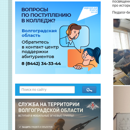
посвященн
про истор
Педагог-би