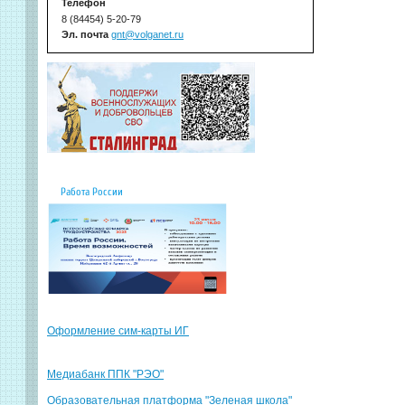
Телефон
8 (84454) 5-20-79
Эл. почта
gnt@volganet.ru
Работа России
Оформление сим-карты ИГ
Медиабанк ППК "РЭО"
Образовательная платформа "Зеленая школа"