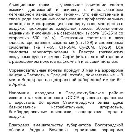
Авиационные гонки — уникальное сочетание спорта
высших достижений и авиашоу с использованием
легендарной авиационной техники. Это единственные в
своем роде зрелищные соревнования профессиональных
пилотов, демонстрирующих свое виртуозное мастерство в
воздухе: прохождение воздушной трассы, обозначенной
надувными пилонами, на сверхмалой высоте (15-25 м со
скоростью 600 км/ ч). Состязания состоятся в двух
классах: «реактивные самолеты» (на Л-29) и «поршневые
самолеты» (на Як-55, СП-55М, Су-26М, Су-29). Все
самолеты зарегистрированы в Реестре гражданских
воздушных судов и имеют Сертификаты летной годности
с разрешением полетов на сложный и высший пилотаж.
Соревновательные полеты пройдут 8 мая на аэродроме
центра «Патриот» в Средней Ахтубе, показательные – 9
мая в Волгограде на центральной набережной имени 62-
й Армии.
Напомним, аэродром в Среднеахтубинском районе
известен как место первого в СССР прыжка с парашютом
с аэростата. Во время Сталинградской битвы здесь
базировались истребительные, штурмовые,
бомбардировочные авиаполки, защищавшие город с
воздуха.
Благодаря вмешательству губернатора Волгоградской
области Андрея Бочарова территорию аэродрома