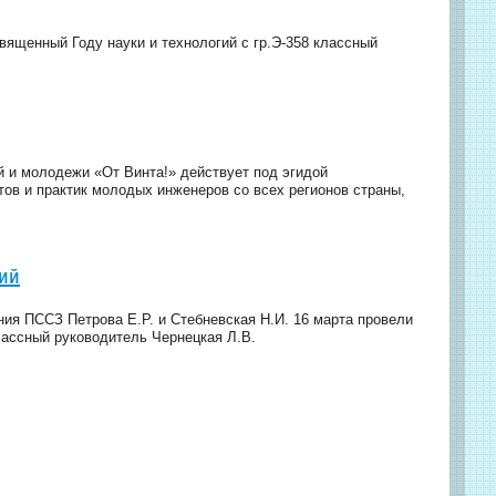
вященный Году науки и технологий с гр.Э-358 классный
 и молодежи «От Винта!» действует под эгидой
ов и практик молодых инженеров со всех регионов страны,
гий
ия ПССЗ Петрова Е.Р. и Стебневская Н.И. 16 марта провели
классный руководитель Чернецкая Л.В.