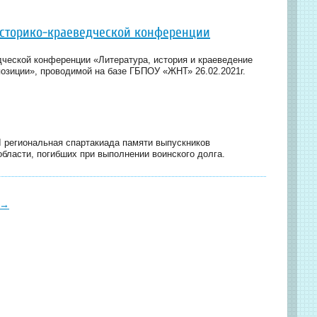
историко-краеведческой конференции
дческой конференции «Литература, история и краеведение
озиции», проводимой на базе ГБПОУ «ЖНТ» 26.02.2021г.
I региональная спартакиада памяти выпускников
бласти, погибших при выполнении воинского долга.
→