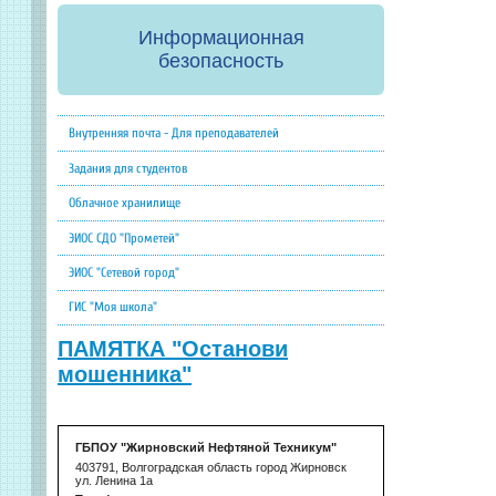
Информационная
безопасность
Внутренняя почта - Для преподавателей
Задания для студентов
Облачное хранилище
ЭИОС СДО "Прометей"
ЭИОС "Сетевой город"
ГИС "Моя школа"
ПАМЯТКА "Останови
мошенника"
ГБПОУ "Жирновский Нефтяной Техникум"
403791, Волгоградская область город Жирновск
ул. Ленина 1а