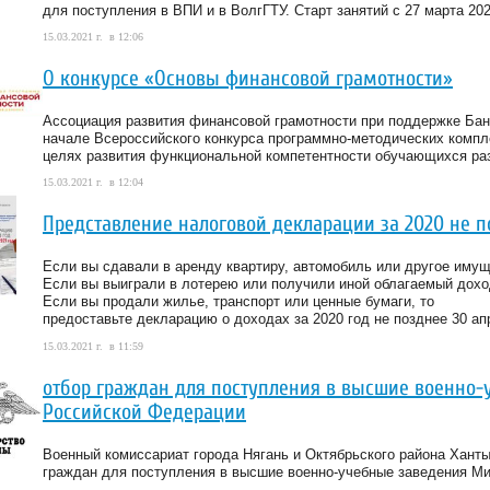
для поступления в ВПИ и в ВолгГТУ. Старт занятий с 27 марта 202
15.03.2021 г. в 12:06
О конкурсе «Основы финансовой грамотности»
Ассоциация развития финансовой грамотности при поддержке Ба
начале Всероссийского конкурса программно-методических комп
целях развития функциональной компетентности обучающихся ра
15.03.2021 г. в 12:04
Представление налоговой декларации за 2020 не по
Если вы сдавали в аренду квартиру, автомобиль или другое иму
Если вы выиграли в лотерею или получили иной облагаемый дох
Если вы продали жилье, транспорт или ценные бумаги, то
предоставьте декларацию о доходах за 2020 год не позднее 30 ап
15.03.2021 г. в 11:59
отбор граждан для поступления в высшие военно
Российской Федерации
Военный комиссариат города Нягань и Октябрьского района Ханты
граждан для поступления в высшие военно-учебные заведения М