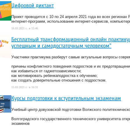
Цифровой диктант
Проект проводится с 10 по 24 апреля 2021 года во всех регионах
интернет-программ, использование интернет-сервисов, компьютер
16.03.2021 г. в 15:46
Бесплатный трансформационный онлайн практикум
успешным и самодостаточным человеком"
Участники практикума разберут самые актуальные вопросы совре
причины конфликтного поведения подростков и их предотвращени
как избавиться от гаджетозависимости;
как мотивировать ребенкаподростка к обучению;
как создать доверительные отношения с подростком.
15.03.2021 г. в 16:31
Курсы подготовки к вступительным экзаменам
Учебный центр довузовской подготовки Волжского политехническо
Волгоградского государственного технического университета откр
экзаменов