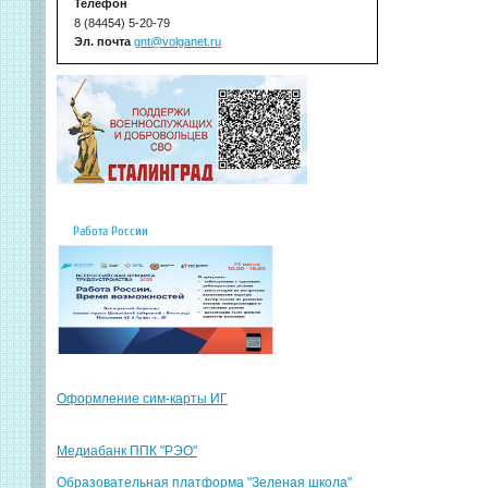
Телефон
8 (84454) 5-20-79
Эл. почта
gnt@volganet.ru
Работа России
Оформление сим-карты ИГ
Медиабанк ППК "РЭО"
Образовательная платформа "Зеленая школа"