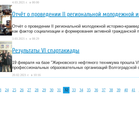
4.03.2021 г. в 00:00
Отчёт о проведении II региональной молодежной 
Отчёт о проведении II региональной молодежной историко-краеве
как фактор социализации и формирования активной гражданской п
3.03.2021 г. в 08:29
Результаты VI спартакиады
19 февраля на базе "Жирновского нефтяного техникума прошла V
профессиональных образовательных организаций Волгоградской о
20.02.2021 г. в 10:16
3
24
25
26
27
28
29
30
31
32
33
34
35
36
37
38
39
40
41