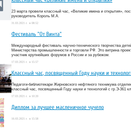
23 марта провели классный час, «Великие имена и открытия», пос
руководитель Король М.А.
31.03.2021 г. в 08:52
Фестиваль "От Винта"
Международный фестиваль научно-технического творчества детей
Министерства промышленности и торговли РФ. Это витрина проект
участник крупнейших форумов в России и за рубежом.
17.03.2021 г. в 15:57
Классный час, посвященный Году науки и техноло
Педагоги-библиотекари Жирновского нефтяного техникума отделен
классный час, посвященный Году науки и технологий с гр.Э-361 
17.03.2021 г. в 10:20
Диплом за лучшее масленичное чучело
16.03.2021 г. в 15:58