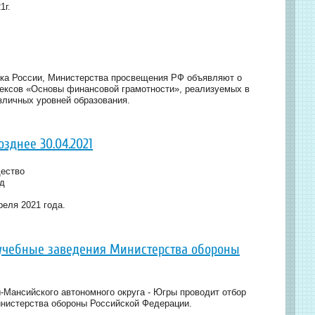
1г.
нка России, Министерства просвещения РФ объявляют о
лексов «Основы финансовой грамотности», реализуемых в
зличных уровней образования.
зднее 30.04.2021
щество
од
реля 2021 года.
-учебные заведения Министерства обороны
-Мансийского автономного округа - Югры проводит отбор
инистерства обороны Российской Федерации.