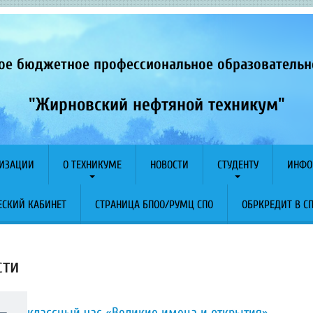
ое бюджетное профессиональное образователь
"Жирновский нефтяной техникум"
НИЗАЦИИ
О ТЕХНИКУМЕ
НОВОСТИ
СТУДЕНТУ
ИНФО
СКИЙ КАБИНЕТ
СТРАНИЦА БПОО/РУМЦ СПО
ОБРКРЕДИТ В С
сти
классный час «Великие имена и открытия»