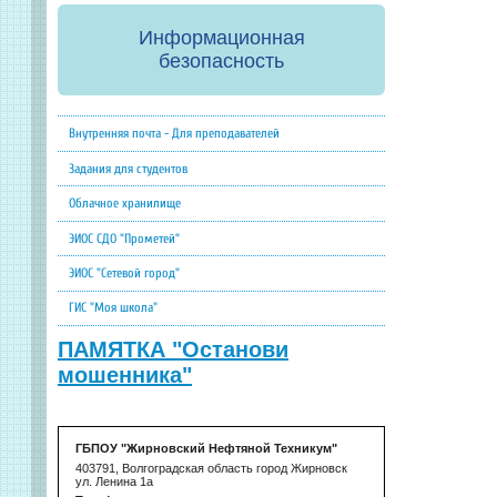
Информационная
безопасность
Внутренняя почта - Для преподавателей
Задания для студентов
Облачное хранилище
ЭИОС СДО "Прометей"
ЭИОС "Сетевой город"
ГИС "Моя школа"
ПАМЯТКА "Останови
мошенника"
ГБПОУ "Жирновский Нефтяной Техникум"
403791, Волгоградская область город Жирновск
ул. Ленина 1а