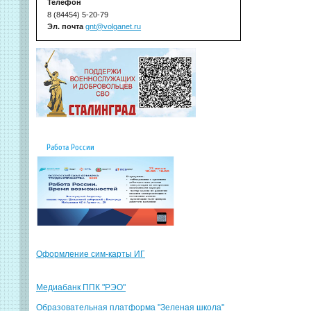
Телефон
8 (84454) 5-20-79
Эл. почта
gnt@volganet.ru
Работа России
Оформление сим-карты ИГ
Медиабанк ППК "РЭО"
Образовательная платформа "Зеленая школа"