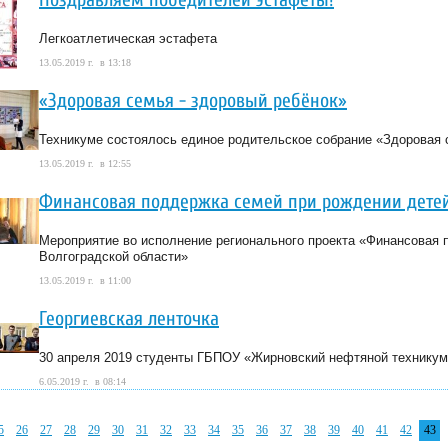
Легкоатлетическая эстафета
13.05.2019 г. в 13:18
«Здоровая семья - здоровый ребёнок»
Техникуме состоялось единое родительское собрание «Здоровая с
13.05.2019 г. в 12:55
Финансовая поддержка семей при рождении дете
Мероприятие во исполнение регионального проекта «Финансовая 
Волгоградской области»
13.05.2019 г. в 11:00
Георгиевская ленточка
30 апреля 2019 студенты ГБПОУ «Жирновский нефтяной техникум»
6.05.2019 г. в 08:14
5
26
27
28
29
30
31
32
33
34
35
36
37
38
39
40
41
42
43